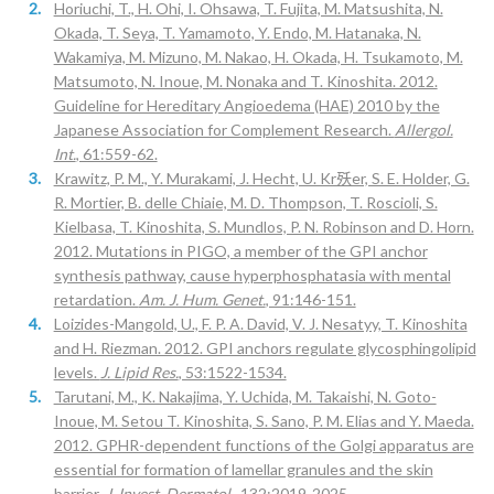
Horiuchi, T., H. Ohi, I. Ohsawa, T. Fujita, M. Matsushita, N.
Okada, T. Seya, T. Yamamoto, Y. Endo, M. Hatanaka, N.
Wakamiya, M. Mizuno, M. Nakao, H. Okada, H. Tsukamoto, M.
Matsumoto, N. Inoue, M. Nonaka and T. Kinoshita. 2012.
Guideline for Hereditary Angioedema (HAE) 2010 by the
Japanese Association for Complement Research.
Allergol.
Int.
, 61:559-62.
Krawitz, P. M., Y. Murakami, J. Hecht, U. Kr殀er, S. E. Holder, G.
R. Mortier, B. delle Chiaie, M. D. Thompson, T. Roscioli, S.
Kielbasa, T. Kinoshita, S. Mundlos, P. N. Robinson and D. Horn.
2012. Mutations in PIGO, a member of the GPI anchor
synthesis pathway, cause hyperphosphatasia with mental
retardation.
Am. J. Hum. Genet.
, 91:146-151.
Loizides-Mangold, U., F. P. A. David, V. J. Nesatyy, T. Kinoshita
and H. Riezman. 2012. GPI anchors regulate glycosphingolipid
levels.
J. Lipid Res.
, 53:1522-1534.
Tarutani, M., K. Nakajima, Y. Uchida, M. Takaishi, N. Goto-
Inoue, M. Setou T. Kinoshita, S. Sano, P. M. Elias and Y. Maeda.
2012. GPHR-dependent functions of the Golgi apparatus are
essential for formation of lamellar granules and the skin
barrier.
J. Invest. Dermatol.
, 132:2019-2025.