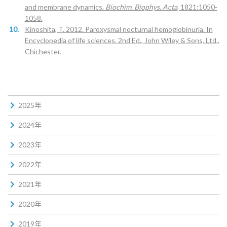
and membrane dynamics.
Biochim. Biophys. Acta
, 1821:1050-
1058.
Kinoshita, T. 2012. Paroxysmal nocturnal hemoglobinuria. In
Encyclopedia of life sciences. 2nd Ed., John Wiley & Sons, Ltd.,
Chichester.
2025年
2024年
2023年
2022年
2021年
2020年
2019年