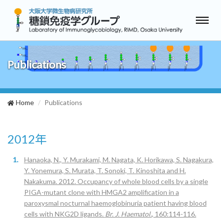
Toggl
naviga
Publications
Home
Publications
2012年
Hanaoka, N., Y. Murakami, M. Nagata, K. Horikawa, S. Nagakura,
Y. Yonemura, S. Murata, T. Sonoki, T. Kinoshita and H.
Nakakuma. 2012. Occupancy of whole blood cells by a single
PIGA-mutant clone with HMGA2 amplification in a
paroxysmal nocturnal haemoglobinuria patient having blood
cells with NKG2D ligands.
Br. J. Haematol.
, 160:114-116.